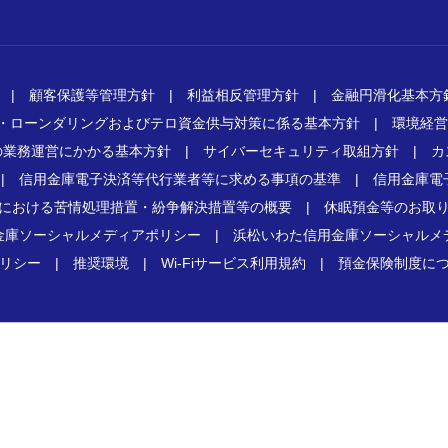
|
顧客保護等管理方針
|
利益相反管理方針
|
金融円滑化基本方
・ローンダリングおよびテロ資金供与対策に係る基本方針
|
環境経営
の業務運営にかかる基本方針
|
サイバーセキュリティ取組方針
|
カ
|
信用金庫電子決済等代行業者等に求める事項の基準
|
信用金庫電
における苦情処理措置・紛争解決措置等の概要
|
休眠預金等のお取
金庫ソーシャルメディアポリシー
|
浜松いわた信用金庫ソーシャルメ
リシー
|
推奨環境
|
Wi-Fiサービス利用規約
|
預金保険制度に