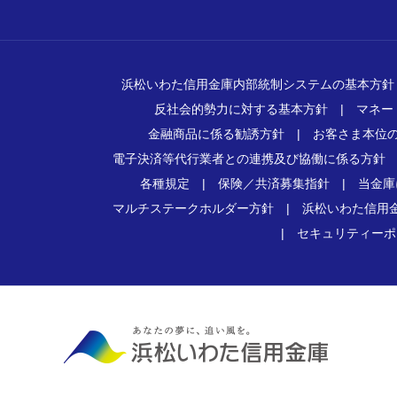
浜松いわた信用金庫内部統制システムの基本方針
反社会的勢力に対する基本方針
|
マネー
金融商品に係る勧誘方針
|
お客さま本位
電子決済等代行業者との連携及び協働に係る方針
各種規定
|
保険／共済募集指針
|
当金庫
マルチステークホルダー方針
|
浜松いわた信用
|
セキュリティーポ