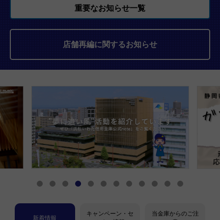
「家計簿をみる（マイキャンバス）」提供終了に伴う
重要なお知らせ一覧
Moneytreeサービス継続利用のお手続きのご案内
2026年05月11日
＜店外ATM 営業終了のお知らせ＞マックスバリュ浜松
店舗再編に関するお知らせ
三方原店
2026年04月01日
当金庫アプリ「夢おいプラス」での「家計簿をみる（マ
イキャンバス）」機能の提供終了について
2026年04月01日
一部店舗での窓口営業時間の変更（昼休業）について
2026年03月30日
ご住所・お電話番号などに変更があった際のお手続きに
ついて
2026年03月23日
平日時間外のATMご利用手数料無料化について
2026年03月04日
変動金利型カードローンおよび変動金利型消費者ローン
キャンペーン・セ
当金庫からのご注
新着情報