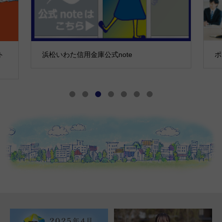
ト
浜松いわた信用金庫公式note
ポ