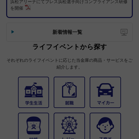
浜松アリーナにてブレス浜松選手向けコンプライアンス研修
2025年11月17日
を開催
当金庫を装った「X」の「なりすましアカウント」にご
注意ください
2025年10月31日
新着情報一覧
手形・小切手の全面的な電子化に向けた取り組みについ
て
ライフイベントから探す
2025年10月30日
「信用金庫」または「全国信用金庫協会」を騙るフィッ
それぞれのライフイベントに応じた当金庫の商品・サービスをご
シングサイトや詐欺メール等への注意喚起について
紹介します。
2025年09月01日
追分支店 建替工事に伴う仮店舗営業のご案内
2025年08月08日
当金庫をかたる詐欺電話（ボイスフィッシング）につい
て
2025年08月01日
貸金庫規定の改定について
2024年05月08日
【重要】定期的なお客さま情報ご提供のお願い