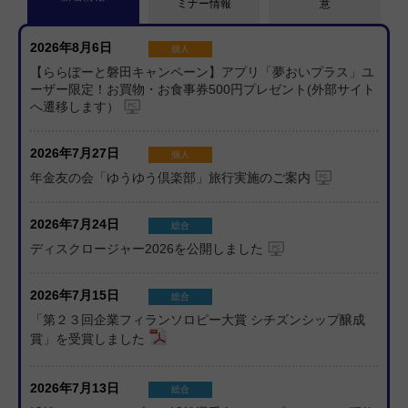
ミナー情報
意
基準金利の引上げについて
2026年02月26日
2026年8月6日
個人
自己宛小切手の発行受付終了について
【ららぽーと磐田キャンペーン】アプリ「夢おいプラス」ユ
2026年02月26日
ーザー限定！お買物・お食事券500円プレゼント(外部サイト
手形帳・小切手帳の発行受付終了に伴う当座勘定規定の
へ遷移します）
改定について
2026年7月27日
2026年02月06日
個人
当金庫アプリ（夢おいプラス）をご利用のお客さまへ推
年金友の会「ゆうゆう倶楽部」旅行実施のご案内
奨環境のご案内
2026年01月05日
2026年7月24日
総合
「北朝鮮IT労働者に関する企業等に対する注意喚起」に
ディスクロージャー2026を公開しました
ついて
2025年12月30日
2026年7月15日
総合
当金庫アプリ（夢おいプラス）をご利用のお客さまへ推
「第２３回企業フィランソロピー大賞 シチズンシップ醸成
奨環境のご案内
賞」を受賞しました
2025年12月01日
各種健康保険証の本人確認書類としての取り扱いについ
2026年7月13日
総合
て