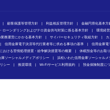
|
顧客保護等管理方針
|
利益相反管理方針
|
金融円滑化基本方
・ローンダリングおよびテロ資金供与対策に係る基本方針
|
環境経営
の業務運営にかかる基本方針
|
サイバーセキュリティ取組方針
|
カ
|
信用金庫電子決済等代行業者等に求める事項の基準
|
信用金庫電
における苦情処理措置・紛争解決措置等の概要
|
休眠預金等のお取
金庫ソーシャルメディアポリシー
|
浜松いわた信用金庫ソーシャルメ
リシー
|
推奨環境
|
Wi-Fiサービス利用規約
|
預金保険制度に