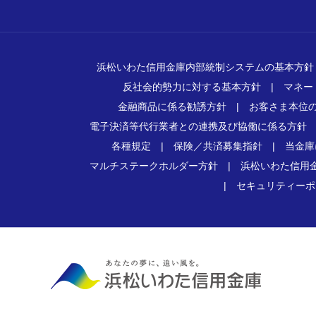
浜松いわた信用金庫内部統制システムの基本方針
反社会的勢力に対する基本方針
|
マネー
金融商品に係る勧誘方針
|
お客さま本位
電子決済等代行業者との連携及び協働に係る方針
各種規定
|
保険／共済募集指針
|
当金庫
マルチステークホルダー方針
|
浜松いわた信用
|
セキュリティーポ