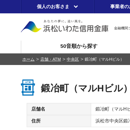
個人のお客さま
事業者の
金融機関コ
50音順から探す
ホーム
店舗・ATM
中央区
鍛冶町（マルHビル）
鍛冶町（マルHビル
店舗名
鍛冶町（マルH
住所
浜松市中央区鍛冶