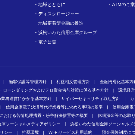
地域とともに
ATMのご
ディスクロージャー
ト
地域密着型金融の推進
浜松いわた信用金庫グループ
電子公告
|
顧客保護等管理方針
|
利益相反管理方針
|
金融円滑化基本方
・ローンダリングおよびテロ資金供与対策に係る基本方針
|
環境経営
の業務運営にかかる基本方針
|
サイバーセキュリティ取組方針
|
カ
|
信用金庫電子決済等代行業者等に求める事項の基準
|
信用金庫電
における苦情処理措置・紛争解決措置等の概要
|
休眠預金等のお取
金庫ソーシャルメディアポリシー
|
浜松いわた信用金庫ソーシャルメ
リシー
|
推奨環境
|
Wi-Fiサービス利用規約
|
預金保険制度に