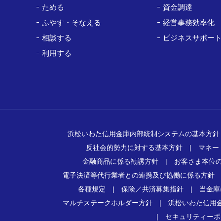
ためる
資金調達
ふやす・そなえる
経営事務効率化
相談する
ビジネスサポー
利用する
浜松いわた信用金庫内部統制システムの基本方針
反社会的勢力に対する基本方針
|
マネー
金融商品に係る勧誘方針
|
お客さま本位
電子決済等代行業者との連携及び協働に係る方針
各種規定
|
保険／共済募集指針
|
当金庫
マルチステークホルダー方針
|
浜松いわた信用
|
セキュリティーポ