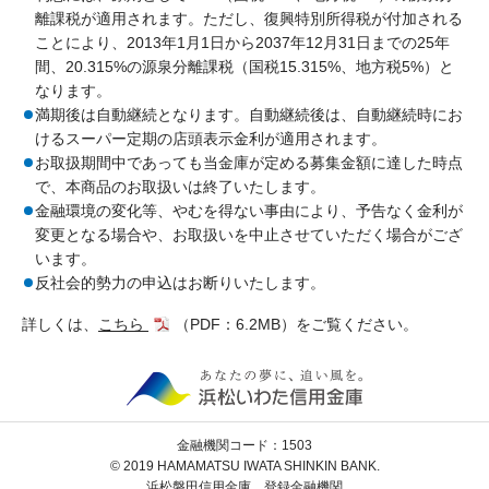
離課税が適用されます。ただし、復興特別所得税が付加される
ことにより、2013年1月1日から2037年12月31日までの25年
間、20.315%の源泉分離課税（国税15.315%、地方税5%）と
なります。
満期後は自動継続となります。自動継続後は、自動継続時にお
けるスーパー定期の店頭表示金利が適用されます。
お取扱期間中であっても当金庫が定める募集金額に達した時点
で、本商品のお取扱いは終了いたします。
金融環境の変化等、やむを得ない事由により、予告なく金利が
変更となる場合や、お取扱いを中止させていただく場合がござ
います。
反社会的勢力の申込はお断りいたします。
詳しくは、
こちら
（PDF：6.2MB）
をご覧ください。
金融機関コード：1503
© 2019 HAMAMATSU IWATA SHINKIN BANK.
浜松磐田信用金庫 登録金融機関