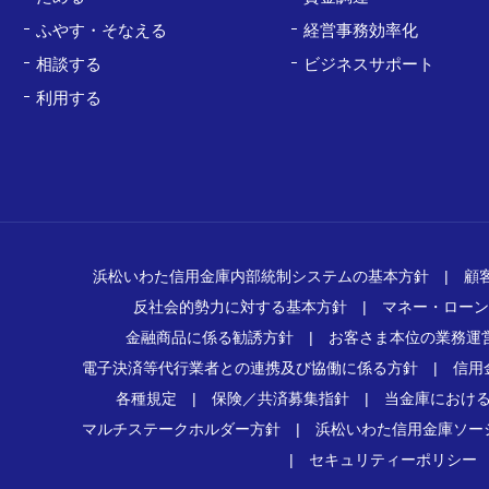
ふやす・そなえる
経営事務効率化
相談する
ビジネスサポート
利用する
浜松いわた信用金庫内部統制システムの基本方針
|
顧
反社会的勢力に対する基本方針
|
マネー・ローン
金融商品に係る勧誘方針
|
お客さま本位の業務運
電子決済等代行業者との連携及び協働に係る方針
|
信用
各種規定
|
保険／共済募集指針
|
当金庫におけ
マルチステークホルダー方針
|
浜松いわた信用金庫ソー
|
セキュリティーポリシー